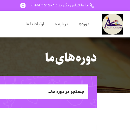
با ما تماس بگیرید : 09154251508
دوره‌ها
درباره ما
ارتباط با ما
دوره های ما