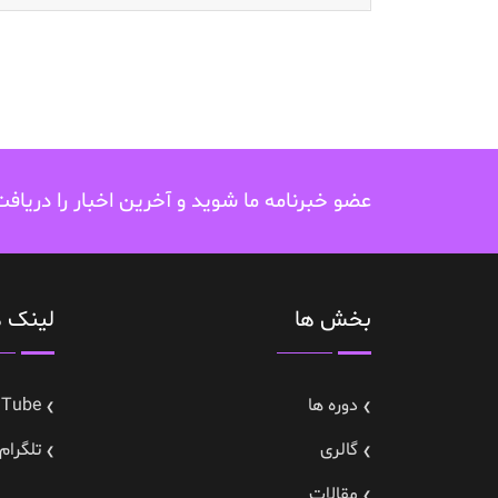
عضو خبرنامه ما شوید و آخرین اخبار را دریاف
بخش ها
لینک ه
دوره ها
uTube
گالری
تلگرام---gram
مقالات