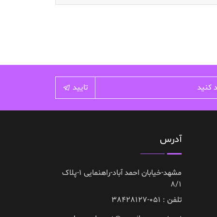
تایید
آدرس
مشهد-خیابان احمد آباد-راهنمایی 1-پلاک
8/1
تلفن : 051-38428127