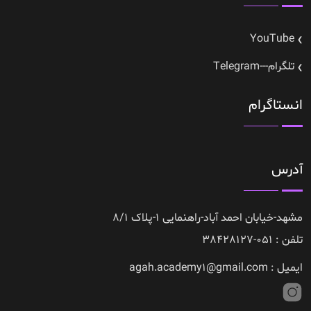
YouTube
تلگرام---Telegram
انستاگرام
آدرس
مشهد-خیابان احمد آباد-راهنمایی 1-پلاک 8/1
تلفن : 051-38428127
ایمیل : agah.academy1@gmail.com