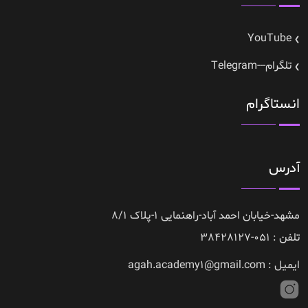
YouTube
تلگرام---Telegram
انستاگرام
آدرس
مشهد-خیابان احمد آباد-راهنمایی 1-پلاک 8/1
تلفن : 051-38428127
ایمیل : agah.academy1@gmail.com