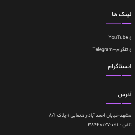
لینک ها
YouTube
تلگرام---Telegram
انستاگرام
آدرس
مشهد-خیابان احمد آباد-راهنمایی 1-پلاک 8/1
تلفن : 051-38428127