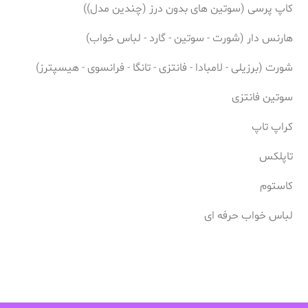
کاپ پرسی (سوتین های بدون درز (چندین مدل))
هارنس دار (شورت - سوتین - گارد - لباس خواب)
شورت (برزیلی - لامبادا - فانتزی - تانگا - فرانسوی - هیسپترز)
سوتین فانتزی
کراپ تاپ
تاپلکس
کاستوم
لباس خواب حرفه ای