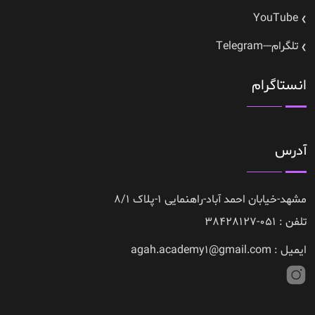
YouTube
تلگرام---Telegram
انستاگرام
آدرس
مشهد-خیابان احمد آباد-راهنمایی 1-پلاک 8/1
تلفن : 051-38428127
ایمیل : agah.academy1@gmail.com