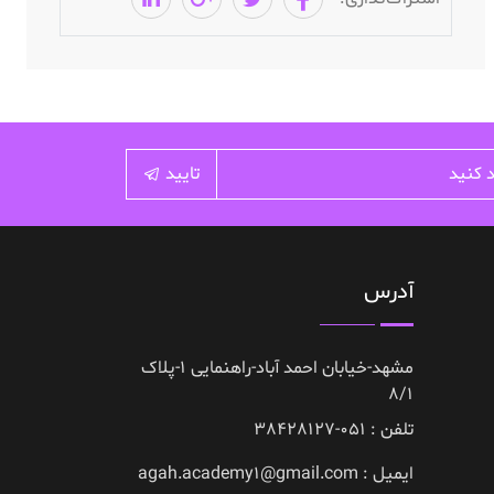
تایید
آدرس
مشهد-خیابان احمد آباد-راهنمایی 1-پلاک
8/1
تلفن : 051-38428127
ایمیل : agah.academy1@gmail.com