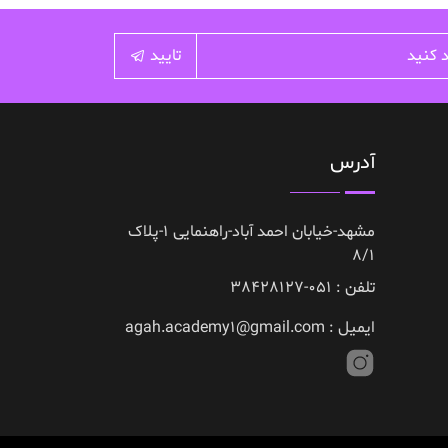
تایید
آدرس
مشهد-خیابان احمد آباد-راهنمایی 1-پلاک
8/1
تلفن : 051-38428127
ایمیل : agah.academy1@gmail.com