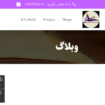
با ما تماس بگیرید : 09154251508
دوره‌ها
درباره ما
ارتباط با ما
وبلاگ
0
0