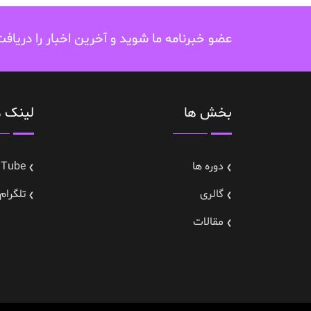
عضو خبرنامه ما شوید و آخرین اخبار را دریاف
بخش ها
لینک ه
دوره ها
uTube
گالری
تلگرام---gram
مقالات