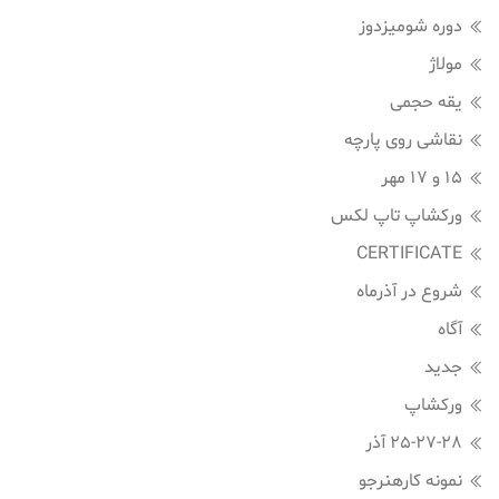
دوره شومیزدوز
مولاژ
یقه حجمی
نقاشی روی پارچه
15 و 17 مهر
ورکشاپ تاپ لکس
CERTIFICATE
شروع در آذرماه
آگاه
جدید
ورکشاپ
25-27-28 آذر
نمونه کارهنرجو