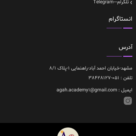
تلگرام---Telegram
انستاگرام
آدرس
مشهد-خیابان احمد آباد-راهنمایی 1-پلاک 8/1
تلفن : 051-38428127
ایمیل : agah.academy1@gmail.com