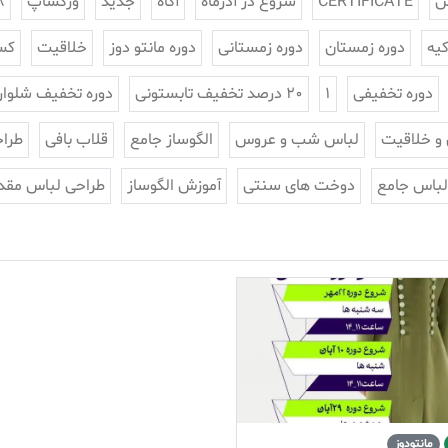
س
CERTIFICATE
شروع در آذرماه
آگاه
جدید
ورکشاپ
8
یه
دوره زمستان
دوره زمستانی
دوره مانتو دوز
خلاقیت
کس
دوره تخفیفی
1
20 درصد تخفیف تابستونی
دوره تخفیف شلوار
 و خلاقیت
لباس شب و عروس
الگوساز جامع
قلاب بافی
طراح
لباس جامع
دوخت های سنتی
آموزش الگوساز
طراحی لباس مقد
مانتودوز