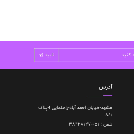
تایید
آدرس
مشهد-خیابان احمد آباد-راهنمایی 1-پلاک
8/1
تلفن : 051-38428127