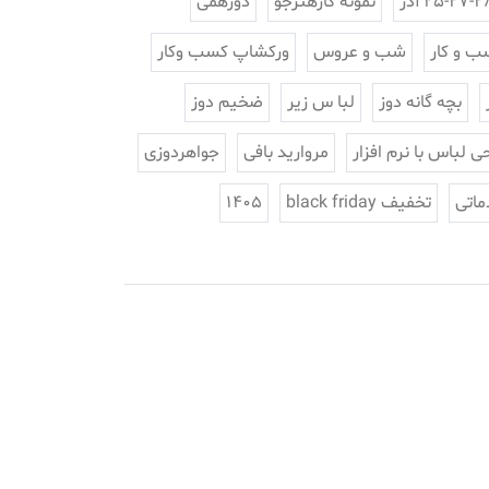
25-27-2 آذر
نمونه کارهنرجو
دورهمی
ب و کار
شب و عروس
ورکشاپ کسب وکار
بچه گانه دوز
لبا س زیر
ضخیم دوز
ی لباس با نرم افزار
مروارید بافی
جواهردوزی
ماتی
تخفیف black friday
1405