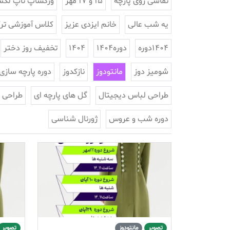
نقاشی روی پارچه
15 و 17 مهر
ورکشاپ تاپ لک
یه شب عالی
خانم ایزدی عزیز
کلاس آموزشی ترک
1404دوره
دوره1404
1404
تخفیف روز دختر
شومیز دوز
مانتودوز
نازکدوز
دوره پارچه سازی
طراحی لباس دیجیتال
گل های پارچه ای
طراحی 
دوره شب و عروس
ژورنال شناسی
تصویر
مانتودوز
تصویر