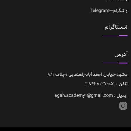
تلگرام---Telegram
انستاگرام
آدرس
مشهد-خیابان احمد آباد-راهنمایی 1-پلاک 8/1
تلفن : 051-38428127
ایمیل : agah.academy1@gmail.com