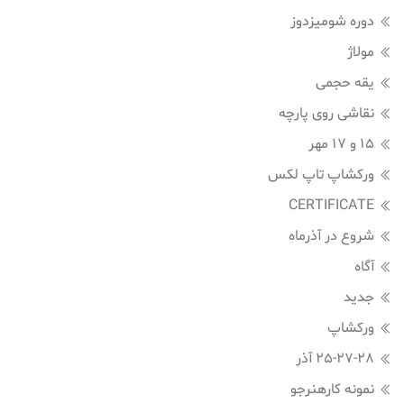
دوره شومیزدوز
مولاژ
یقه حجمی
نقاشی روی پارچه
15 و 17 مهر
ورکشاپ تاپ لکس
CERTIFICATE
شروع در آذرماه
آگاه
جدید
ورکشاپ
25-27-28 آذر
نمونه کارهنرجو