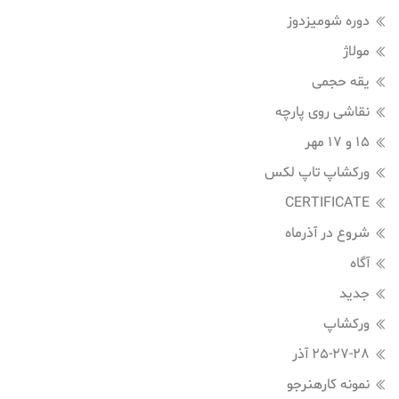
دوره شومیزدوز
مولاژ
یقه حجمی
نقاشی روی پارچه
15 و 17 مهر
ورکشاپ تاپ لکس
CERTIFICATE
شروع در آذرماه
آگاه
جدید
ورکشاپ
25-27-28 آذر
نمونه کارهنرجو