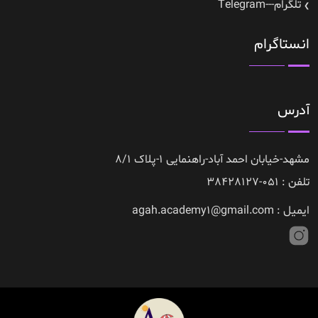
تلگرام---Telegram
انستاگرام
آدرس
مشهد-خیابان احمد آباد-راهنمایی 1-پلاک 8/1
تلفن : 051-38428127
ایمیل : agah.academy1@gmail.com