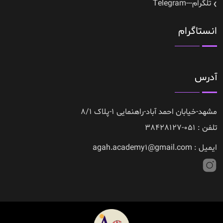
تلگرام---Telegram
انستاگرام
آدرس
مشهد-خیابان احمد آباد-راهنمایی 1-پلاک 8/1
تلفن : 051-38428127
ایمیل : agah.academy1@gmail.com