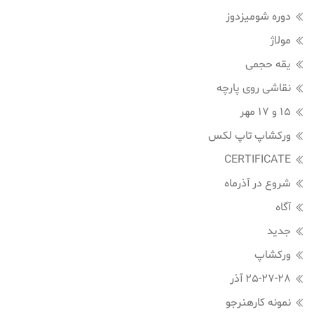
دوره شومیزدوز
مولاژ
یقه حجمی
نقاشی روی پارچه
15 و 17 مهر
ورکشاپ تاپ لکس
CERTIFICATE
شروع در آذرماه
آگاه
جدید
ورکشاپ
25-27-28 آذر
نمونه کارهنرجو