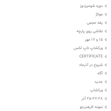
دوره شومیزدوز
مولاژ
یقه حجمی
نقاشی روی پارچه
15 و 17 مهر
ورکشاپ تاپ لکس
CERTIFICATE
شروع در آذرماه
آگاه
جدید
ورکشاپ
25-27-28 آذر
نمونه کارهنرجو