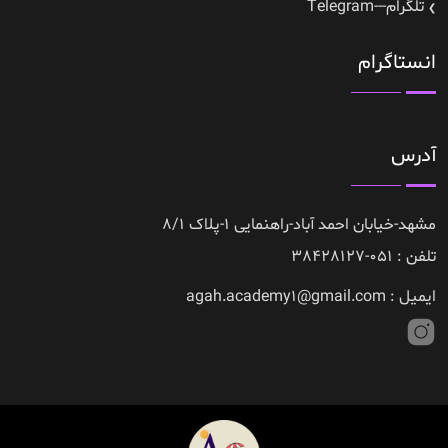
تلگرام---Telegram
انستاگرام
آدرس
مشهد-خیابان احمد آباد-راهنمایی 1-پلاک 8/1
تلفن : 051-38428127
ایمیل : agah.academy1@gmail.com