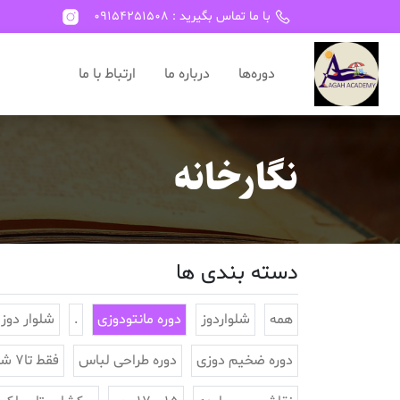
با ما تماس بگیرید : 09154251508
دوره‌ها
درباره ما
ارتباط با ما
نگارخانه
دسته بندی ها
همه
شلواردوز
دوره مانتودوزی
.
شلوار دوز
دوره ضخیم دوزی
دوره طراحی لباس
فقط تا7 شهریور