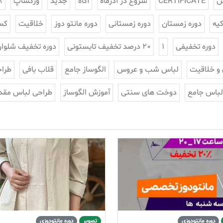
س
CERTIFICATE
شروع در آذرماه
آگاه
جدید
ورکشاپ
8
یه
دوره زمستان
دوره زمستانی
دوره مانتو دوز
خلاقیت
کس
دوره تخفیفی
1
20 درصد تخفیف تابستونی
دوره تخفیف شلوار
 و خلاقیت
لباس شب و عروس
الگوساز جامع
قلاب بافی
طراح
لباس جامع
دوخت های سنتی
آموزش الگوساز
طراحی لباس مقد
دوره مانتودوزی
تصویر
دوره مانتودوزی