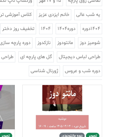
نقاشی روی پارچه
15 و 17 مهر
ورکشاپ تاپ لک
یه شب عالی
خانم ایزدی عزیز
کلاس آموزشی ترک
1404دوره
دوره1404
1404
تخفیف روز دختر
شومیز دوز
مانتودوز
نازکدوز
دوره پارچه سازی
طراحی لباس دیجیتال
گل های پارچه ای
طراحی 
دوره شب و عروس
ژورنال شناسی
تصویر
دوره مانتودوزی
تصویر