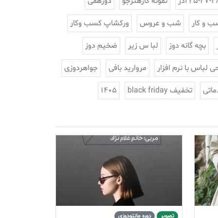
25-27-2 آذر
نمونه کارهنرجو
دورهمی
ب و کار
شب و عروس
ورکشاپ کسب وکار
بچه گانه دوز
لبا س زیر
ضخیم دوز
ی لباس با نرم افزار
مروارید بافی
جواهردوزی
ماتی
تخفیف black friday
1405
تصویر
دوره مانتودوزی