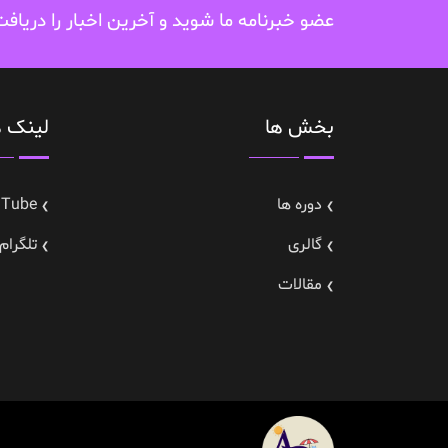
عضو خبرنامه ما شوید و آخرین اخبار را دریاف
بخش ها
لینک ه
دوره ها
uTube
گالری
تلگرام---gram
مقالات