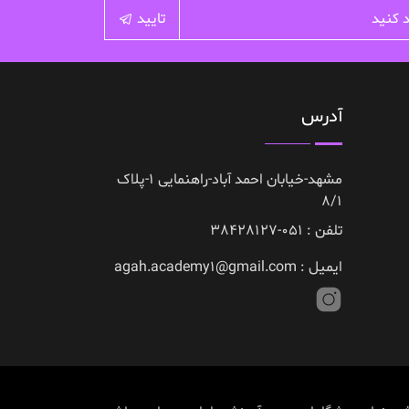
تایید
آدرس
مشهد-خیابان احمد آباد-راهنمایی 1-پلاک
8/1
تلفن : 051-38428127
ایمیل : agah.academy1@gmail.com