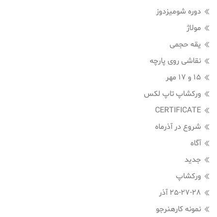
دوره شومیزدوز
مولاژ
یقه حجمی
نقاشی روی پارچه
15 و 17 مهر
ورکشاپ تاپ لکس
CERTIFICATE
شروع در آذرماه
آگاه
جدید
ورکشاپ
25-27-28 آذر
نمونه کارهنرجو