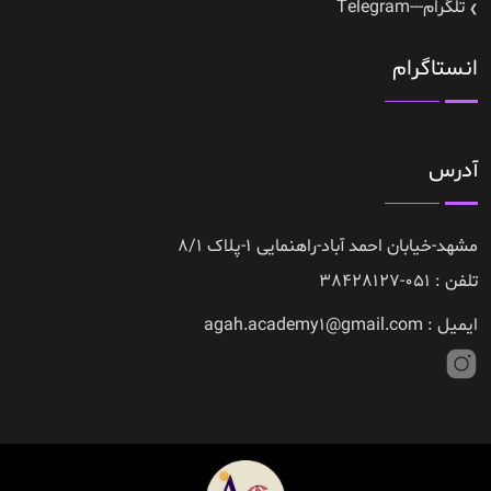
تلگرام---Telegram
انستاگرام
آدرس
مشهد-خیابان احمد آباد-راهنمایی 1-پلاک 8/1
تلفن : 051-38428127
ایمیل : agah.academy1@gmail.com