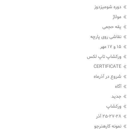
دوره شومیزدوز
مولاژ
یقه حجمی
نقاشی روی پارچه
15 و 17 مهر
ورکشاپ تاپ لکس
CERTIFICATE
شروع در آذرماه
آگاه
جدید
ورکشاپ
25-27-28 آذر
نمونه کارهنرجو