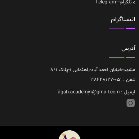
تلگرام---Telegram
انستاگرام
آدرس
مشهد-خیابان احمد آباد-راهنمایی 1-پلاک 8/1
تلفن : 051-38428127
ایمیل : agah.academy1@gmail.com