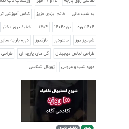
نقاشی روی پارچه
15 و 17 مهر
ورکشاپ تاپ لک
یه شب عالی
خانم ایزدی عزیز
کلاس آموزشی ترک
1404دوره
دوره1404
1404
تخفیف روز دختر
شومیز دوز
مانتودوز
نازکدوز
دوره پارچه سازی
طراحی لباس دیجیتال
گل های پارچه ای
طراحی 
دوره شب و عروس
ژورنال شناسی
تصویر
تخفیف پاییزی