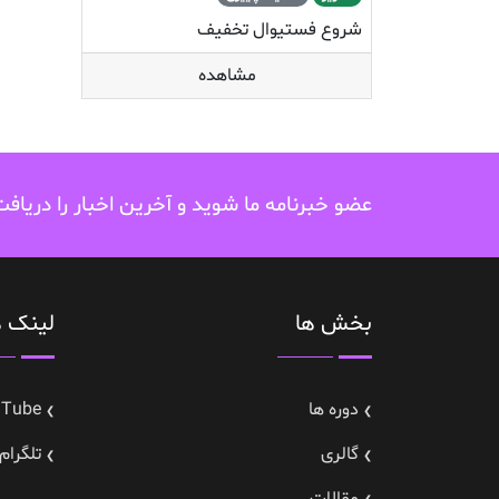
شروع فستیوال تخفیف
مشاهده
عضو خبرنامه ما شوید و آخرین اخبار را دریاف
بخش ها
لینک ه
دوره ها
uTube
گالری
تلگرام---gram