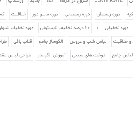
س
CERTIFICATE
شروع در آذرماه
آگاه
جدید
ورکشاپ
8
یه
دوره زمستان
دوره زمستانی
دوره مانتو دوز
خلاقیت
کس
دوره تخفیفی
1
20 درصد تخفیف تابستونی
دوره تخفیف شلوار
 و خلاقیت
لباس شب و عروس
الگوساز جامع
قلاب بافی
طراح
لباس جامع
دوخت های سنتی
آموزش الگوساز
طراحی لباس مقد