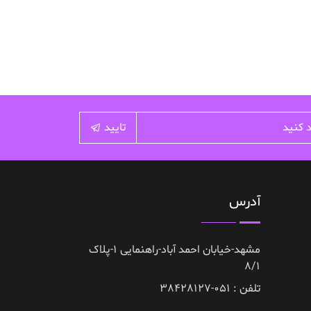
تایید
آدرس
مشهد-خیابان احمد آباد-راهنمایی 1-پلاک
8/1
تلفن : 051-38428127