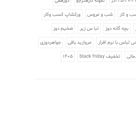
25-27-2 آذر
نمونه کارهنرجو
دورهمی
ب و کار
شب و عروس
ورکشاپ کسب وکار
بچه گانه دوز
لبا س زیر
ضخیم دوز
ی لباس با نرم افزار
مروارید بافی
جواهردوزی
ماتی
تخفیف black friday
1405